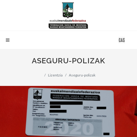
ASEGURU-POLIZAK
Lizentzia
Aseguru-polizak