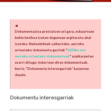
Dokumentazioa prestatzen ari gara, eskuartean
behin betikoa izaten dugunean argitaratu ahal
izateko. Nahasbideak saihesteko, aurreko
urteetako dokumentu guztiak "
2020ko eta
aurreko urteetako dokumentuak
" azpikarpetan
ezarri ditugu; indarrean diren dokumentuak,
berriz, "Dokumentu interesgarriak” karpetan
daude.
Dokumentu interesgarriak