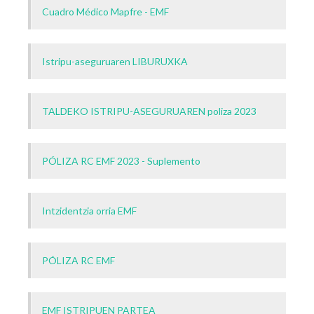
Cuadro Médico Mapfre - EMF
Istripu-aseguruaren LIBURUXKA
TALDEKO ISTRIPU-ASEGURUAREN poliza 2023
PÓLIZA RC EMF 2023 - Suplemento
Intzidentzia orria EMF
PÓLIZA RC EMF
EMF ISTRIPUEN PARTEA