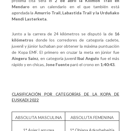
próxima cita será el
2 de abril la Kilimon Trail en
Mendaro
en un calendario en el que también está
agendada la
Amurrio Trail, Labastida Trail y la Urduñako
Mendi Lasterketa
.
Junto a la carrera de 24 kilómetros se disputó la de
16
kilómetros
donde los corredores de categoría cadete,
juvenil y júnior luchaban por obtener la máxima puntuación
de Kopa EMF. El primero en cruzar la meta en júnior fue
Aingeru Sainz
, en categoría juvenil
Ibai Angulo
fue el más
rápido y en chicas,
Jone Fuente
paró el crono en
1:40:43.
CLASIFICACIÓN POR CATEGORÍAS DE LA KOPA DE
EUSKADI 2022
ABSOLUTA MASCULINA
ABSOLUTA FEMENINA
1° Asier Larruzea
1° Ohiana Azkorbebeitia